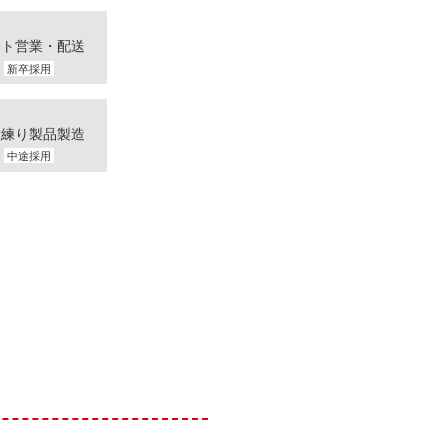
ート営業・配送
新卒採用
産練り製品製造
中途採用