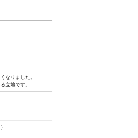
易くなりました。
れる立地です。
す）